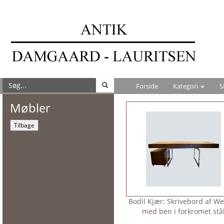
Forside
Kategori
S
Møbler
Tilbage
Bodil Kjær; Skrivebord af W
med ben i forkromet stå