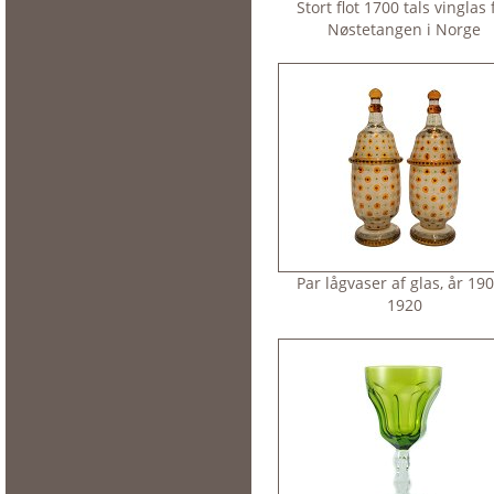
Stort flot 1700 tals vinglas 
Nøstetangen i Norge
Par lågvaser af glas, år 190
1920