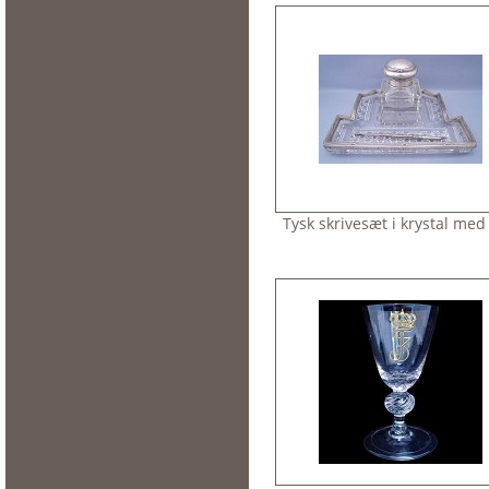
Tysk skrivesæt i krystal med