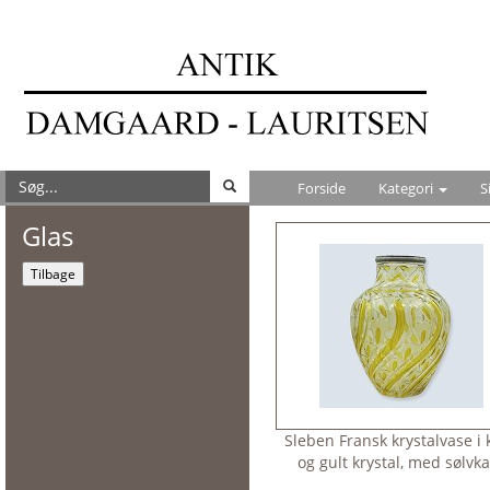
Forside
Kategori
S
Glas
Tilbage
Sleben Fransk krystalvase i k
og gult krystal, med sølvk