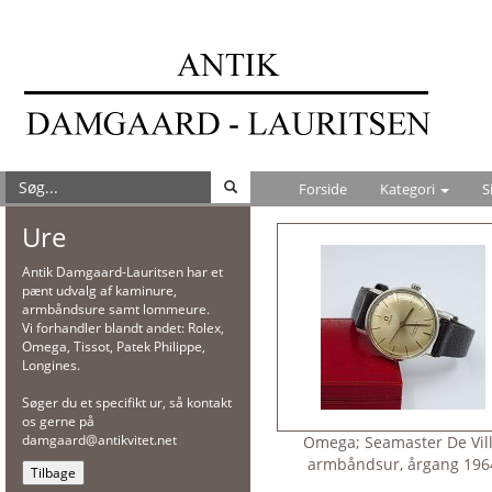
Forside
Kategori
S
Ure
Antik Damgaard-Lauritsen har et
pænt udvalg af kaminure,
armbåndsure samt lommeure.
Vi forhandler blandt andet: Rolex,
Omega, Tissot, Patek Philippe,
Longines.
Søger du et specifikt ur, så kontakt
os gerne på
damgaard@antikvitet.net
Omega; Seamaster De Vil
armbåndsur, årgang 196
Tilbage