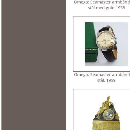
Omega; Seamaster armbånds
stål med guld 1968
Omega; Seamaster armbånds
stål, 1959