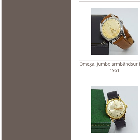
Omega; Jumbo armbåndsur i 
1951